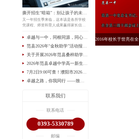
撕开招生“暗箱”：别让孩子的未来沦为卑劣交易的筹码
又一年招生季来临，这本该是各所学校
凭课程、师资和育人成果赢得家长信赖
的时节。然而，令人痛心的是，我们看
到的不仅仅是良性竞争，更有一系列见
卓越与一中，同根同源，同心同行，未来可期！
不得光的“小动作”在暗处涌动——网络
范县2026年“金秋助学”活动报名开始了
空间里突然冒出大量语气相似的匿名差
评，家长群聊中被“热心人”拉进群、转
关于开展2026年范县桑梓助学的通知
发着指向明确的诋毁信息，甚至有人以
2026年范县卓越中学高一新生缴费报到通知
私人账户伪装成家长发抖音
7月2日9:00可查！濮阳市2026年中考文化课成绩查询通道→
卓越之路，你我同行 ——致小学毕业生家长的一封信
联系我们
联系电话
0393-5330789
邮编