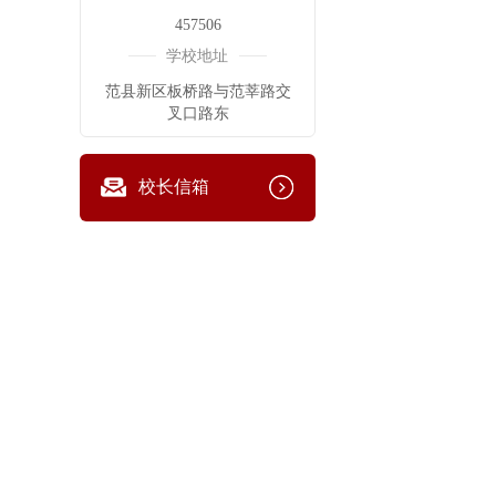
457506
学校地址
范县新区板桥路与范莘路交
叉口路东
校长信箱