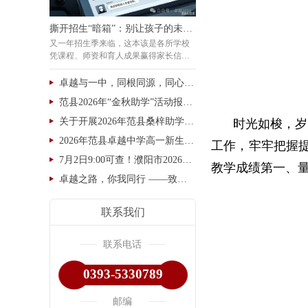
撕开招生“暗箱”：别让孩子的未来沦为卑劣交易的筹码
又一年招生季来临，这本该是各所学校
凭课程、师资和育人成果赢得家长信赖
的时节。然而，令人痛心的是，我们看
到的不仅仅是良性竞争，更有一系列见
卓越与一中，同根同源，同心同行，未来可期！
不得光的“小动作”在暗处涌动——网络
范县2026年“金秋助学”活动报名开始了
空间里突然冒出大量语气相似的匿名差
评，家长群聊中被“热心人”拉进群、转
关于开展2026年范县桑梓助学的通知
时光如梭，岁
发着指向明确的诋毁信息，甚至有人以
2026年范县卓越中学高一新生缴费报到通知
私人账户伪装成家长发抖音
工作，牢牢把握
7月2日9:00可查！濮阳市2026年中考文化课成绩查询通道→
教学成绩第一、量化
卓越之路，你我同行 ——致小学毕业生家长的一封信
联系我们
联系电话
0393-5330789
邮编