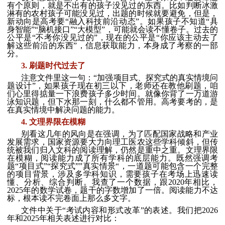
有个原则，就是不出有的孩子没见过的东西。比如判断冰激
淋有的农村孩子可能没见过，出题的时候就要避免，但是，
新动向是高考要“融入科技前沿动态”。如果孩子不知道“具
身智能”“脑机接口”“大模型”，可能就会读不懂卷子。过去的
公平是“不考你没见过的”，现在的公平是“你应该主动去了
解这些前沿的东西”，信息获取能力，本身成了考察的一部
分。
3. 刷题时代过去了
注意文件里这一句：“加强项目式、探究式的真实情境问
题设计”，如果孩子现在初三以下，老师还在教他刷题，咱
们心里得掂量一下浪费孩子多少时间。就像你背了一万道游
泳知识题，但下水那一刻，什么都不管用。高考要考的，是
在真实情境中解决问题的能力。
4. 文理界限在模糊
别看这几年的风向是在强调，为了匹配国家战略和产业
发展需求，国家资源要大力向理工医农这些学科倾斜，但传
统被我们归入文科的阅读理解，仍然是重中之重。文理界限
在模糊，阅读能力成了所有学科的底层能力。既然强调考
题“项目式”“探究式””真实情景“，一道题可能包含一个完整
的项目背景，涉及多学科知识，需要孩子在考场上迅速读
懂、分析、综合判断。我查了一个数据，跟2020年相比，
2025年的数学试卷，题干的字数增加了一倍。阅读能力不达
标，根本读不完卷面上那么多文字。
文件中关于“考试内容和形式改革”的表述。我们把2026
年和2025年相关表述进行对比：