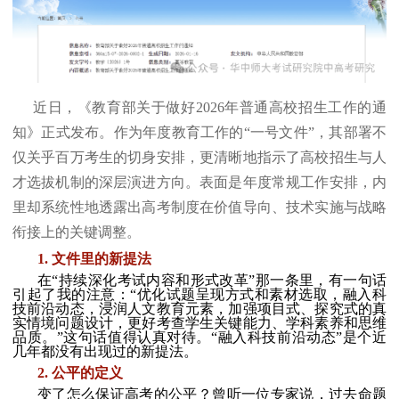
近日，《教育部关于做好2026年普通高校招生工作的通
知》正式发布。作为年度教育工作的“一号文件”，其部署不
仅关乎百万考生的切身安排，更清晰地指示了高校招生与人
才选拔机制的深层演进方向。表面是年度常规工作安排，内
里却系统性地透露出高考制度在价值导向、技术实施与战略
衔接上的关键调整。
1. 文件里的新提法
在“持续深化考试内容和形式改革”那一条里，有一句话
引起了我的注意：“优化试题呈现方式和素材选取，融入科
技前沿动态，浸润人文教育元素，加强项目式、探究式的真
实情境问题设计，更好考查学生关键能力、学科素养和思维
品质。”这句话值得认真对待。“融入科技前沿动态”是个近
几年都没有出现过的新提法。
2. 公平的定义
变了怎么保证高考的公平？曾听一位专家说，过去命题